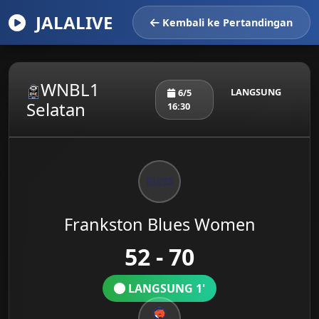
JALALIVE
Kembali ke Pertandingan
WNBL1
LANGSUNG
6/5
Selatan
16:30
Frankston Blues Women
52 - 70
LANGSUNG 1'