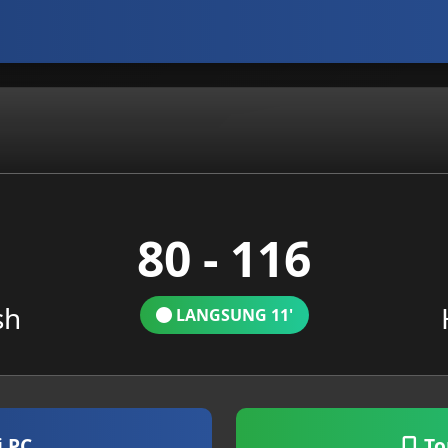
80 - 116
sh
LANGSUNG 11'
i PC
To