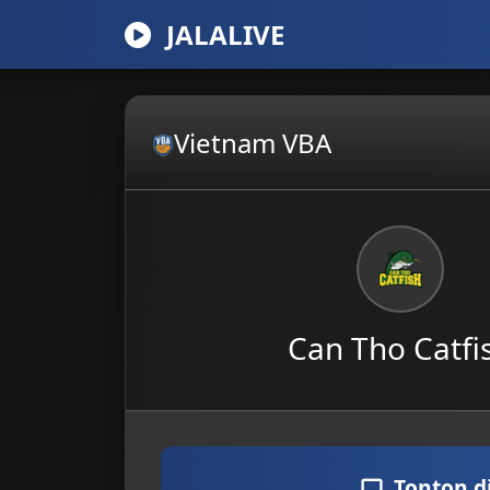
JALALIVE
Vietnam VBA
Can Tho Catfi
Tonton d