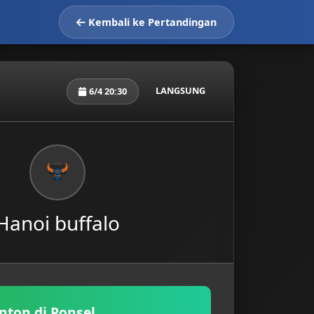
Kembali ke Pertandingan
LANGSUNG
6/4 20:30
Hanoi buffalo
nton di Ponsel