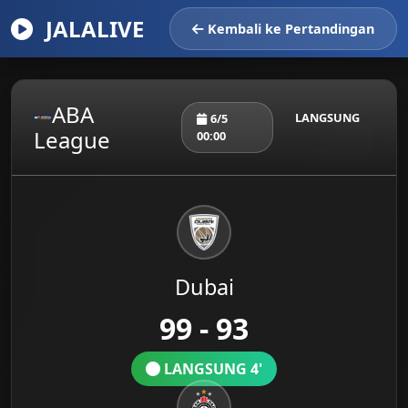
JALALIVE
Kembali ke Pertandingan
ABA
LANGSUNG
6/5
League
00:00
Dubai
99 - 93
LANGSUNG 4'