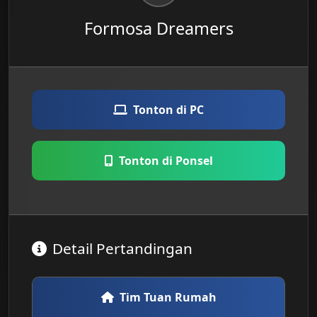
Formosa Dreamers
Tonton di PC
Tonton di Ponsel
Detail Pertandingan
Tim Tuan Rumah