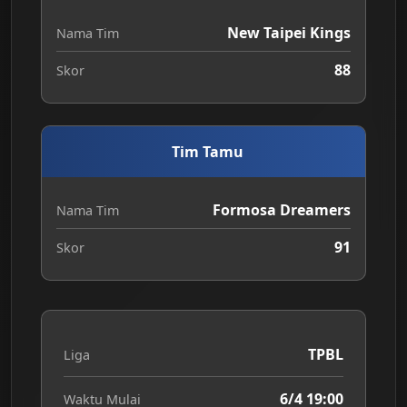
New Taipei Kings
Nama Tim
88
Skor
Tim Tamu
Formosa Dreamers
Nama Tim
91
Skor
TPBL
Liga
6/4 19:00
Waktu Mulai