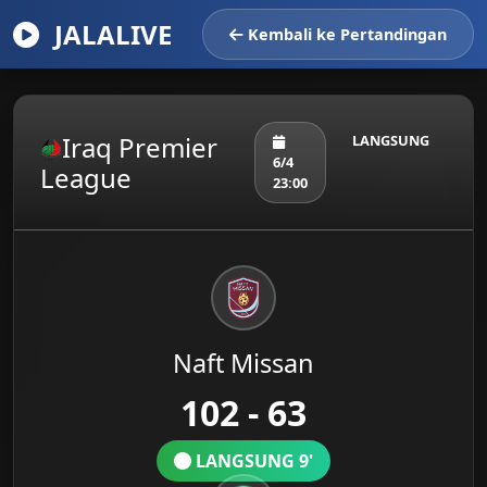
JALALIVE
Kembali ke Pertandingan
Iraq Premier
LANGSUNG
6/4
League
23:00
Naft Missan
102 - 63
LANGSUNG 9'