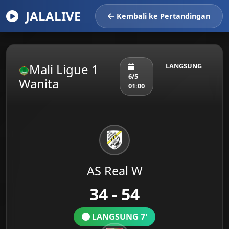
JALALIVE
Kembali ke Pertandingan
Mali Ligue 1
LANGSUNG
6/5
Wanita
01:00
AS Real W
34 - 54
LANGSUNG 7'