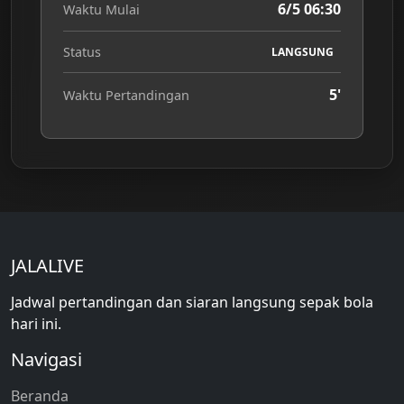
6/5 06:30
Waktu Mulai
Status
LANGSUNG
5'
Waktu Pertandingan
JALALIVE
Jadwal pertandingan dan siaran langsung sepak bola
hari ini.
Navigasi
Beranda