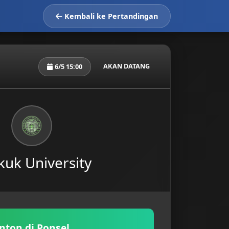
Kembali ke Pertandingan
AKAN DATANG
6/5 15:00
uk University
nton di Ponsel