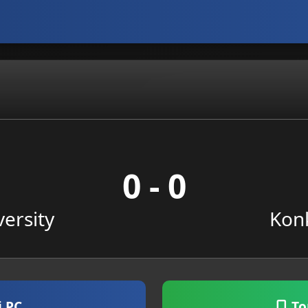
0 - 0
ersity
Konk
i PC
To