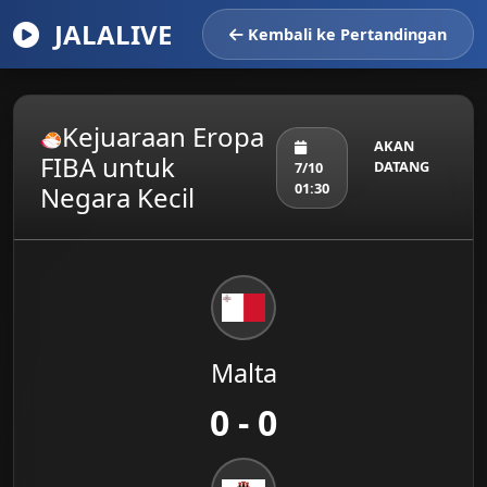
JALALIVE
Kembali ke Pertandingan
Kejuaraan Eropa
AKAN
FIBA untuk
DATANG
7/10
01:30
Negara Kecil
Malta
0 - 0