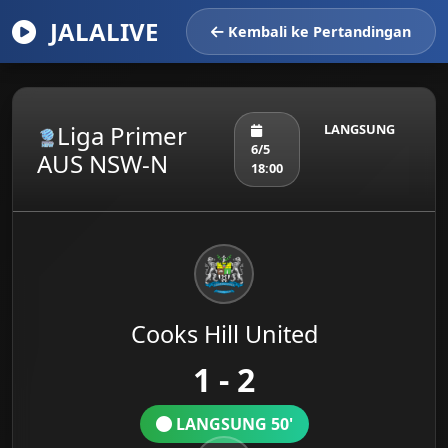
JALALIVE
Kembali ke Pertandingan
Liga Primer
LANGSUNG
6/5
AUS NSW-N
18:00
Cooks Hill United
1 - 2
LANGSUNG 50'