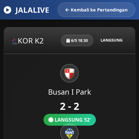
JALALIVE
Kembali ke Pertandingan
KOR K2
LANGSUNG
6/5 18:30
Busan I Park
2 - 2
LANGSUNG 52'