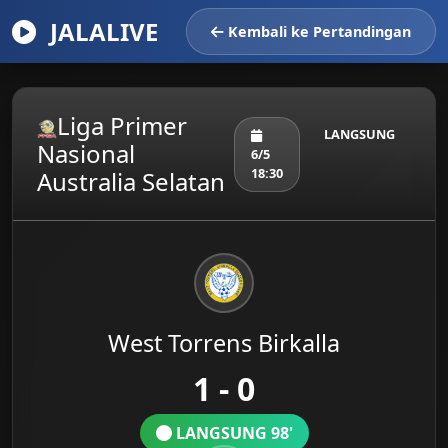
JALALIVE
Kembali ke Pertandingan
Liga Primer
LANGSUNG
Nasional
6/5
18:30
Australia Selatan
West Torrens Birkalla
1 - 0
LANGSUNG 98'