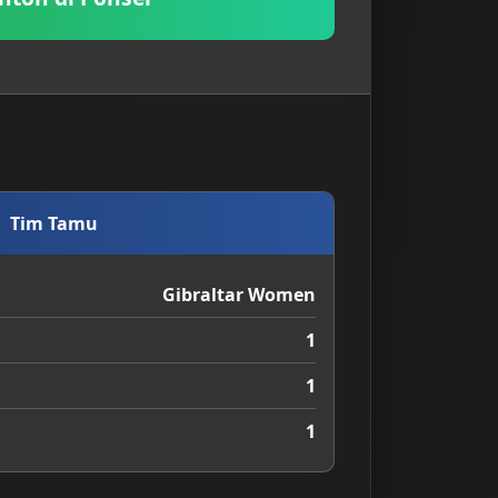
Tim Tamu
Gibraltar Women
1
1
1