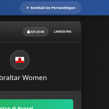
Kembali ke Pertandingan
LANGSUNG
6/5 23:00
braltar Women
nton di Ponsel