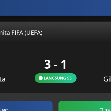
nita FIFA (UEFA)
3 - 1
ta
Gi
LANGSUNG 95'
i PC
To