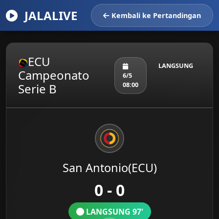
JALALIVE
Kembali ke Pertandingan
ECU
LANGSUNG
Campeonato
6/5
08:00
Serie B
San Antonio(ECU)
0 - 0
LANGSUNG 97'