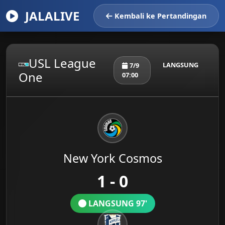
JALALIVE
Kembali ke Pertandingan
USL League
LANGSUNG
7/9
One
07:00
New York Cosmos
1 - 0
LANGSUNG 97'