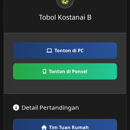
Tobol Kostanai B
Tonton di PC
Tonton di Ponsel
Detail Pertandingan
Tim Tuan Rumah