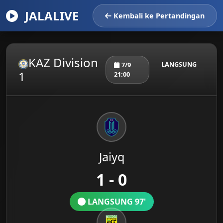
JALALIVE
Kembali ke Pertandingan
KAZ Division
LANGSUNG
7/9
1
21:00
Jaiyq
1 - 0
LANGSUNG 97'