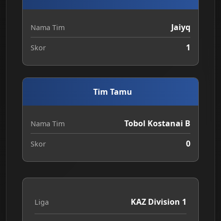
Jaiyq
Nama Tim
1
Skor
Tim Tamu
Tobol Kostanai B
Nama Tim
0
Skor
KAZ Division 1
Liga