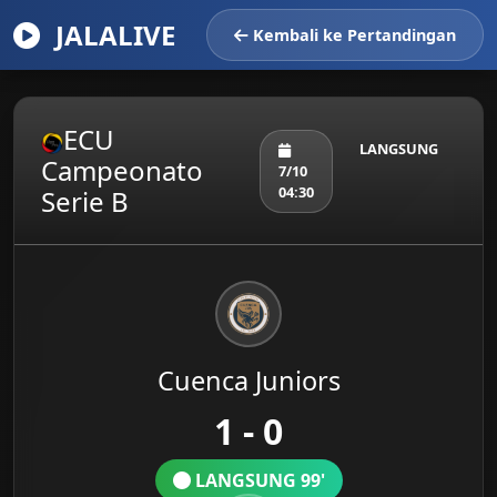
JALALIVE
Kembali ke Pertandingan
ECU
LANGSUNG
Campeonato
7/10
04:30
Serie B
Cuenca Juniors
1 - 0
LANGSUNG 99'