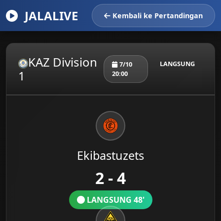
JALALIVE
Kembali ke Pertandingan
KAZ Division
LANGSUNG
7/10
1
20:00
Ekibastuzets
2 - 4
LANGSUNG 48'