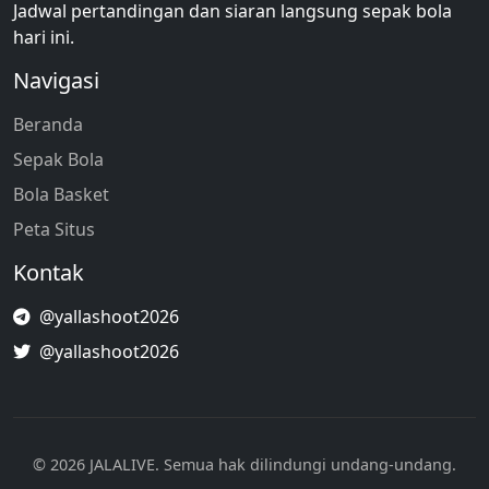
Jadwal pertandingan dan siaran langsung sepak bola
hari ini.
Navigasi
Beranda
Sepak Bola
Bola Basket
Peta Situs
Kontak
@yallashoot2026
@yallashoot2026
© 2026 JALALIVE. Semua hak dilindungi undang-undang.