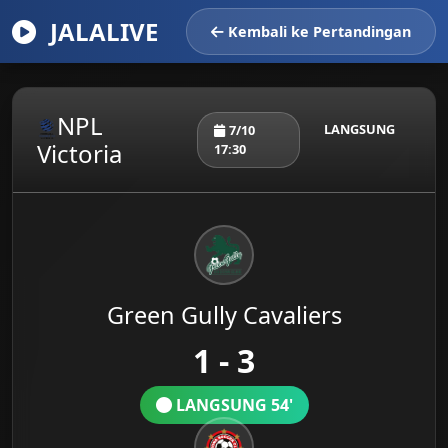
JALALIVE
Kembali ke Pertandingan
NPL
LANGSUNG
7/10
Victoria
17:30
Green Gully Cavaliers
1 - 3
LANGSUNG 54'