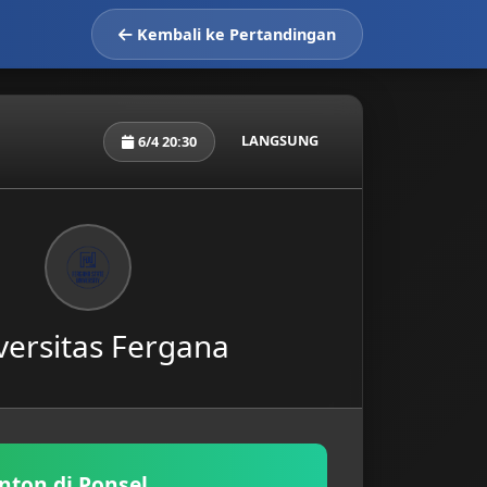
Kembali ke Pertandingan
LANGSUNG
6/4 20:30
versitas Fergana
nton di Ponsel