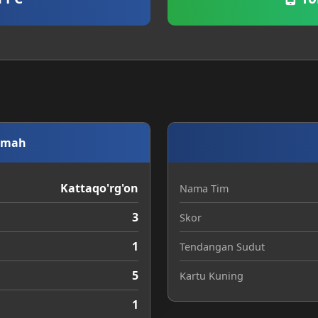
umah
Kattaqo'rg'on
Nama Tim
3
Skor
1
Tendangan Sudut
5
Kartu Kuning
1