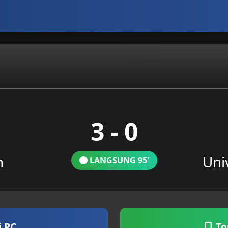
3 - 0
n
Uni
LANGSUNG 95'
i PC
To