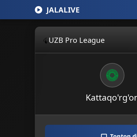
JALALIVE
UZB Pro League
Kattaqo'rg'o
Tonton d