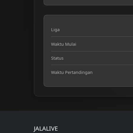
Liga
Waktu Mulai
Status
Waktu Pertandingan
JALALIVE