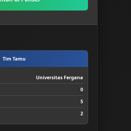
Tim Tamu
Universitas Fergana
0
5
2