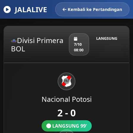
JALALIVE
Kembali ke Pertandingan
Divisi Primera
LANGSUNG
7/10
BOL
08:00
Nacional Potosi
2 - 0
LANGSUNG 99'