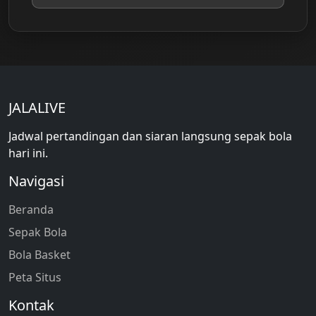
JALALIVE
Jadwal pertandingan dan siaran langsung sepak bola
hari ini.
Navigasi
Beranda
Sepak Bola
Bola Basket
Peta Situs
Kontak