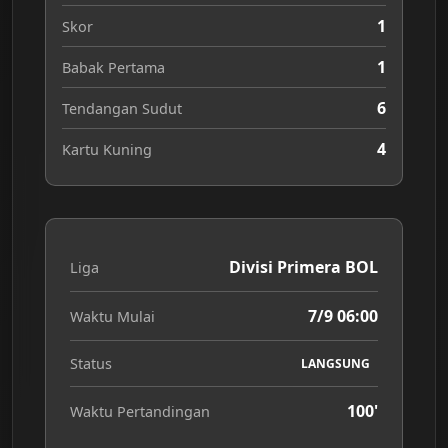
1
Skor
1
Babak Pertama
6
Tendangan Sudut
4
Kartu Kuning
Divisi Primera BOL
Liga
7/9 06:00
Waktu Mulai
Status
LANGSUNG
100'
Waktu Pertandingan