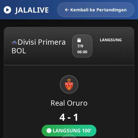
JALALIVE
Kembali ke Pertandingan
Divisi Primera
LANGSUNG
7/9
BOL
06:00
Real Oruro
4 - 1
LANGSUNG 100'