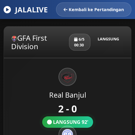
JALALIVE
Kembali ke Pertandingan
GFA First
LANGSUNG
6/5
Division
00:30
Real Banjul
2 - 0
LANGSUNG 92'