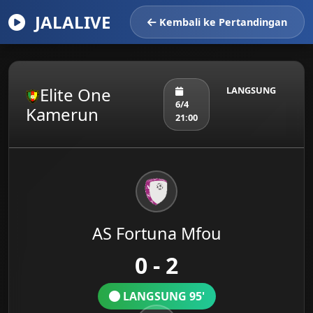
JALALIVE
Kembali ke Pertandingan
Elite One
LANGSUNG
6/4
Kamerun
21:00
AS Fortuna Mfou
0 - 2
LANGSUNG 95'