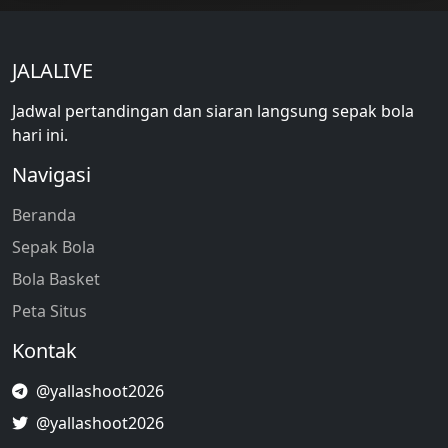
JALALIVE
Jadwal pertandingan dan siaran langsung sepak bola
hari ini.
Navigasi
Beranda
Sepak Bola
Bola Basket
Peta Situs
Kontak
@yallashoot2026
@yallashoot2026