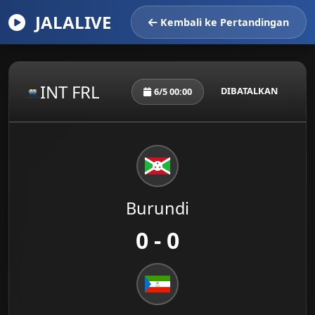
JALALIVE
Kembali ke Pertandingan
INT FRL
DIBATALKAN
6/5 00:00
Burundi
0 - 0