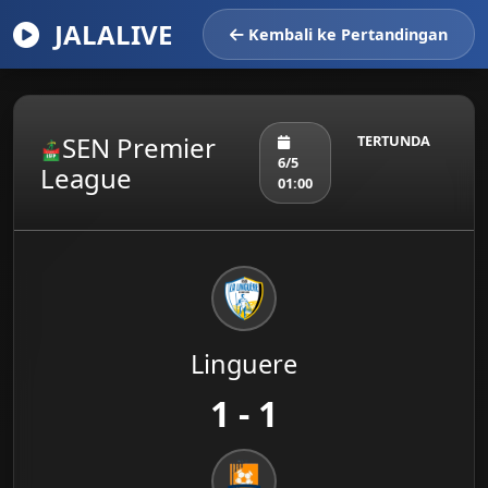
JALALIVE
Kembali ke Pertandingan
SEN Premier
TERTUNDA
6/5
League
01:00
Linguere
1 - 1