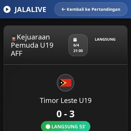
JALALIVE
Kembali ke Pertandingan
Kejuaraan
LANGSUNG
Pemuda U19
6/4
21:00
AFF
Timor Leste U19
0 - 3
LANGSUNG 53'