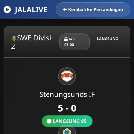
JALALIVE
Kembali ke Pertandingan
SWE Divisi
LANGSUNG
6/5
2
01:00
Stenungsunds IF
5 - 0
LANGSUNG 95'