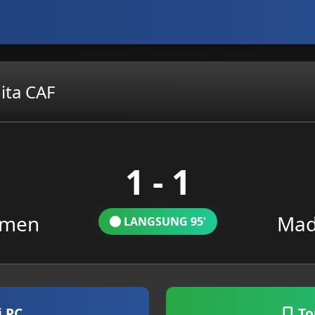
ita CAF
1 - 1
omen
Mad
LANGSUNG 95'
i PC
To