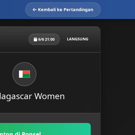
Kembali ke Pertandingan
LANGSUNG
6/6 21:00
agascar Women
nton di Ponsel