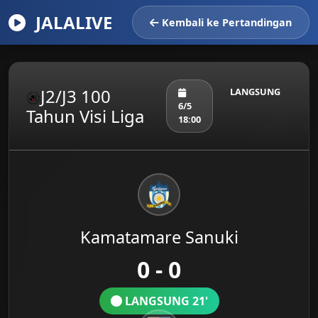
JALALIVE
Kembali ke Pertandingan
J2/J3 100
LANGSUNG
6/5
Tahun Visi Liga
18:00
Kamatamare Sanuki
0 - 0
LANGSUNG 21'