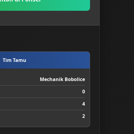
Tim Tamu
Mechanik Bobolice
0
4
2