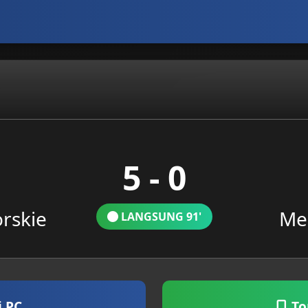
5 - 0
orskie
Me
LANGSUNG 91'
i PC
To