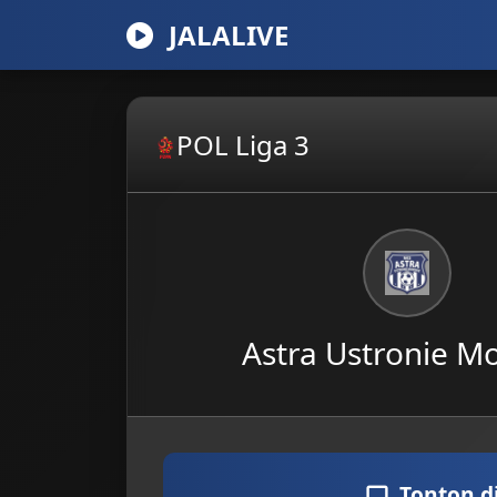
JALALIVE
POL Liga 3
Astra Ustronie M
Tonton d