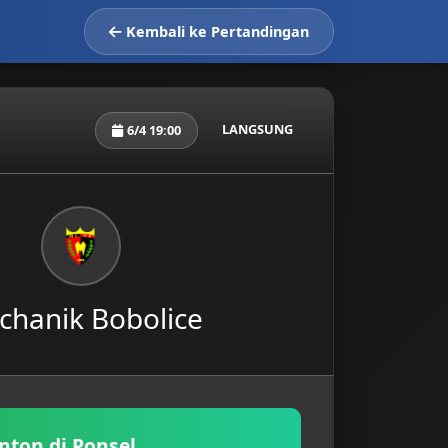
Kembali ke Pertandingan
LANGSUNG
6/4 19:00
chanik Bobolice
nton di Ponsel