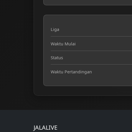
Liga
Waktu Mulai
Status
Waktu Pertandingan
JALALIVE