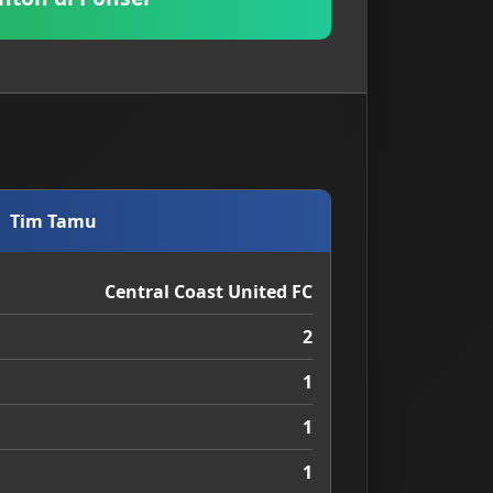
Tim Tamu
Central Coast United FC
2
1
1
1