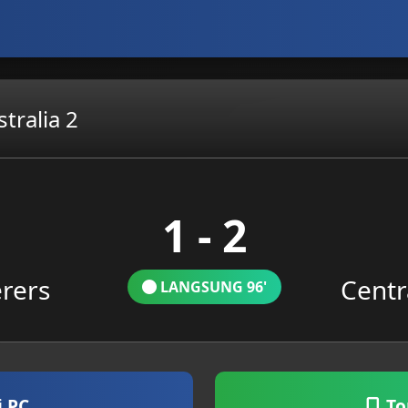
tralia 2
1 - 2
rers
Centr
LANGSUNG 96'
i PC
To