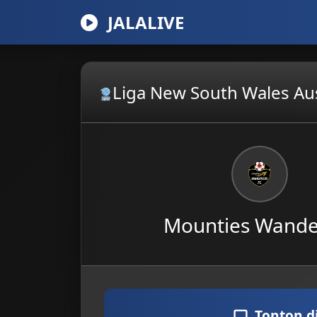
JALALIVE
Liga New South Wales Aus
Mounties Wande
Tonton d