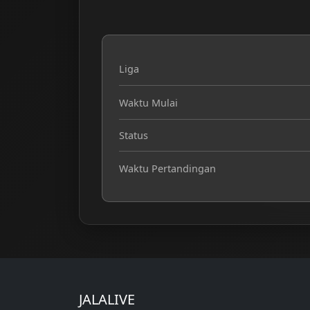
Liga
Waktu Mulai
Status
Waktu Pertandingan
JALALIVE