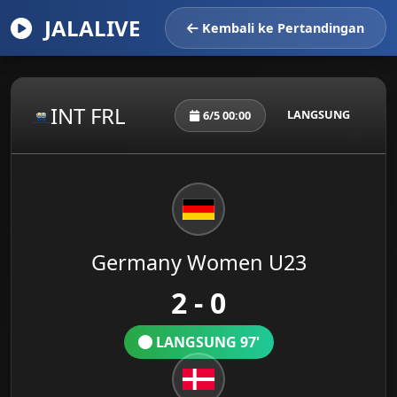
JALALIVE
Kembali ke Pertandingan
INT FRL
LANGSUNG
6/5 00:00
Germany Women U23
2 - 0
LANGSUNG 97'