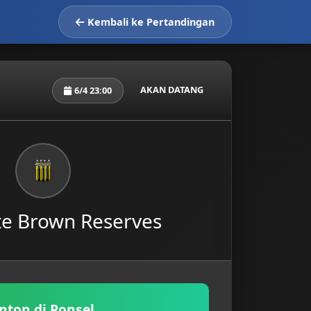
Kembali ke Pertandingan
AKAN DATANG
6/4 23:00
te Brown Reserves
nton di Ponsel