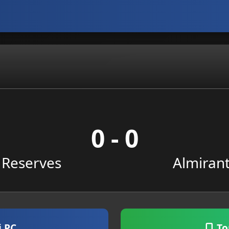
0 - 0
e Reserves
Almiran
i PC
To