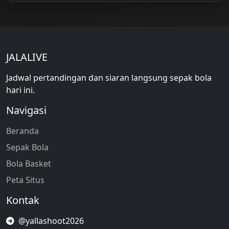
JALALIVE
Jadwal pertandingan dan siaran langsung sepak bola
hari ini.
Navigasi
Beranda
Sepak Bola
Bola Basket
Peta Situs
Kontak
@yallashoot2026