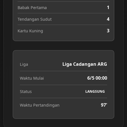
1
Babak Pertama
4
Tendangan Sudut
3
Kartu Kuning
Liga Cadangan ARG
Liga
6/5 00:00
Waktu Mulai
Status
LANGSUNG
97'
Waktu Pertandingan