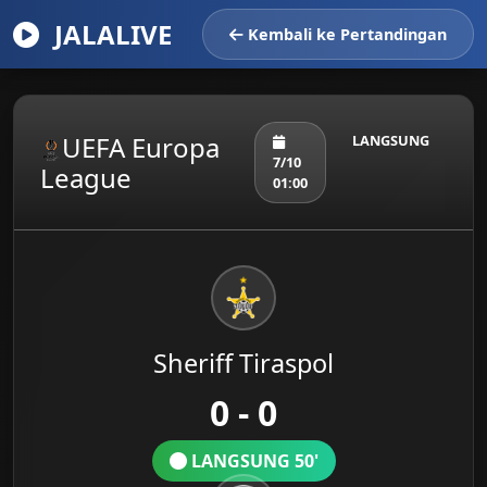
JALALIVE
Kembali ke Pertandingan
UEFA Europa
LANGSUNG
7/10
League
01:00
Sheriff Tiraspol
0 - 0
LANGSUNG 50'