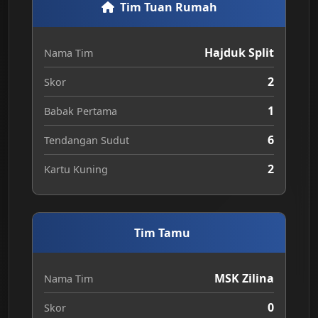
Tim Tuan Rumah
Hajduk Split
Nama Tim
2
Skor
1
Babak Pertama
6
Tendangan Sudut
2
Kartu Kuning
Tim Tamu
MSK Zilina
Nama Tim
0
Skor