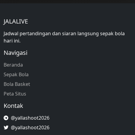
JALALIVE
Jadwal pertandingan dan siaran langsung sepak bola
hari ini.
Navigasi
Beranda
Sepak Bola
Bola Basket
Peta Situs
Kontak
@yallashoot2026
@yallashoot2026