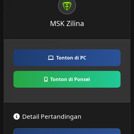
MSK Zilina
Tonton di PC
Tonton di Ponsel
Detail Pertandingan