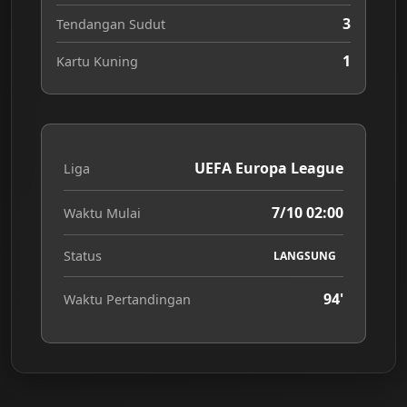
3
Tendangan Sudut
1
Kartu Kuning
UEFA Europa League
Liga
7/10 02:00
Waktu Mulai
Status
LANGSUNG
94'
Waktu Pertandingan