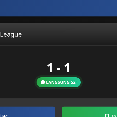
 League
1 - 1
LANGSUNG 52'
i PC
To