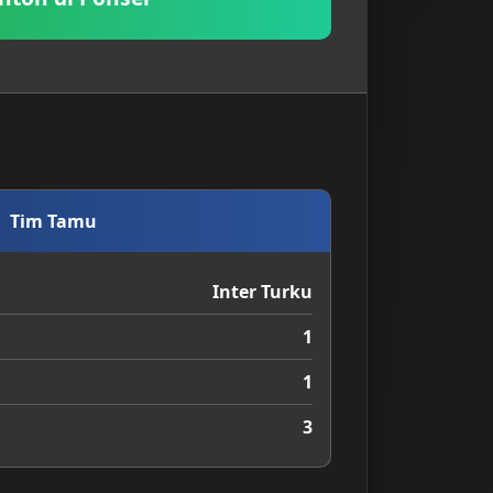
Tim Tamu
Inter Turku
1
1
3