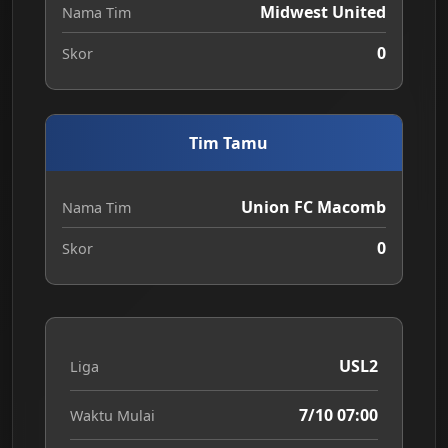
Midwest United
Nama Tim
0
Skor
Tim Tamu
Union FC Macomb
Nama Tim
0
Skor
USL2
Liga
7/10 07:00
Waktu Mulai