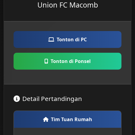
Union FC Macomb
Tonton di PC
Tonton di Ponsel
Detail Pertandingan
Tim Tuan Rumah