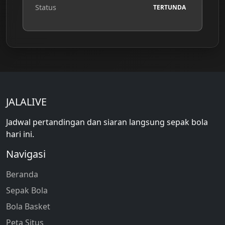
Status
TERTUNDA
JALALIVE
Jadwal pertandingan dan siaran langsung sepak bola
hari ini.
Navigasi
Beranda
Sepak Bola
Bola Basket
Peta Situs