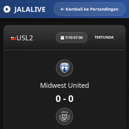
JALALIVE
Kembali ke Pertandingan
USL2
TERTUNDA
7/10 07:00
Midwest United
0 - 0