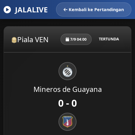
JALALIVE
Kembali ke Pertandingan
Piala VEN
TERTUNDA
7/9 04:00
Mineros de Guayana
0 - 0