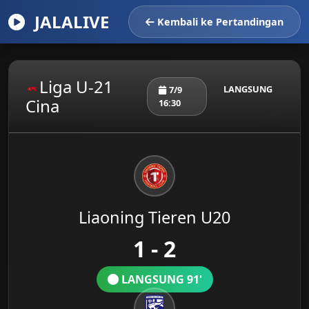
JALALIVE
Kembali ke Pertandingan
Liga U-21
LANGSUNG
7/9
Cina
16:30
Liaoning Tieren U20
1 - 2
LANGSUNG 91'