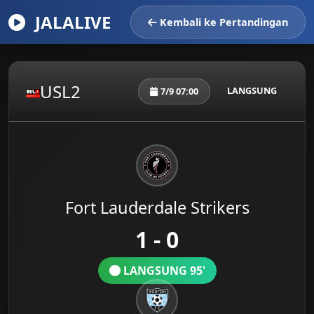
JALALIVE
Kembali ke Pertandingan
USL2
LANGSUNG
7/9 07:00
Fort Lauderdale Strikers
1 - 0
LANGSUNG 95'