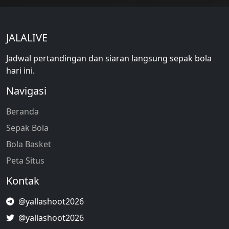
JALALIVE
Jadwal pertandingan dan siaran langsung sepak bola
hari ini.
Navigasi
Beranda
Sepak Bola
Bola Basket
Peta Situs
Kontak
@yallashoot2026
@yallashoot2026