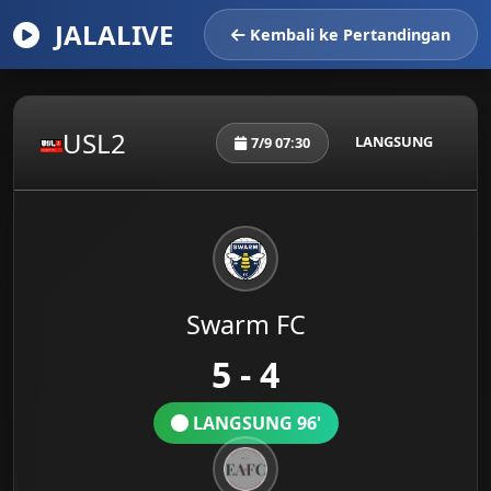
JALALIVE
Kembali ke Pertandingan
USL2
LANGSUNG
7/9 07:30
Swarm FC
5 - 4
LANGSUNG 96'